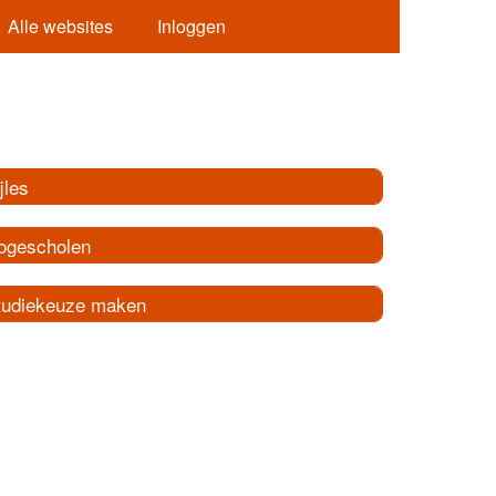
Alle websites
Inloggen
jles
ogescholen
tudiekeuze maken