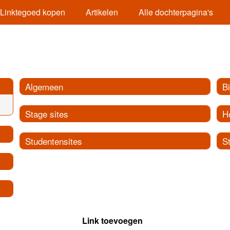
Linktegoed kopen
Artikelen
Alle dochterpagina's
Algemeen
Bi
Stage sites
H
Studentensites
S
Link toevoegen