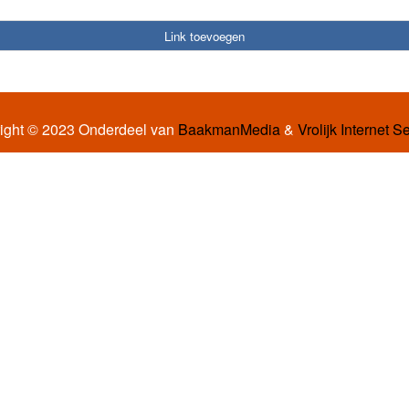
Link toevoegen
ight © 2023 Onderdeel van
BaakmanMedia
&
Vrolijk Internet S