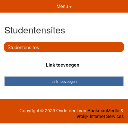
Menu +
Studentensites
Studentensites
Link toevoegen
Link toevoegen
Copyright © 2023 Onderdeel van
BaakmanMedia
&
Vrolijk Internet Services